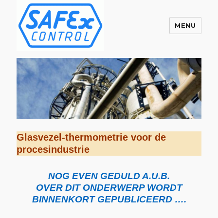
MENU
Safex Control B.V.
Glasvezel-thermometrie voor de
procesindustrie
NOG EVEN GEDULD A.U.B.
OVER DIT ONDERWERP WORDT
BINNENKORT GEPUBLICEERD ….