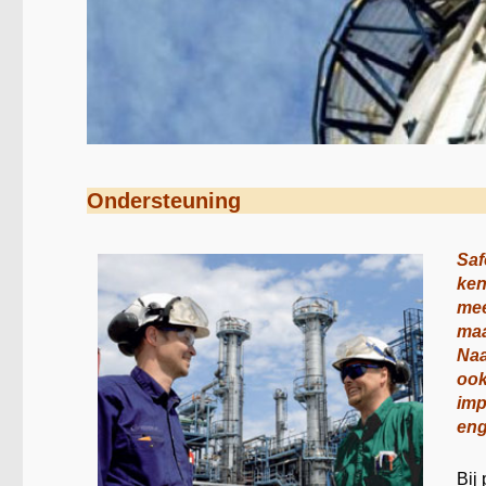
Ondersteuning
Saf
ken
mee
maa
Naa
ook
imp
eng
Bij