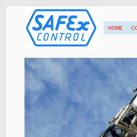
HOME
C
Contactloze Meettechnieken
Safex Control B.V.