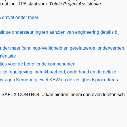
cept toe. TPA staat voor:
T
otale
P
roject
A
ssistentie.
 omvat onder meer:
tinue ondersteuning ten aanzien van engineering details bij
onder meer (stralings-)veiligheid en gerelateerde onderwerpen.
mentatie
ies voor de betreffende componenten.
tie tot regelgeving, bereikbaarheid, onderhoud en dergelijke.
anvragen Kernenergiewet KEW en de veiligheidsprocedures.
ie SAFEX CONTROL U kan bieden, neem dan even telefonisch