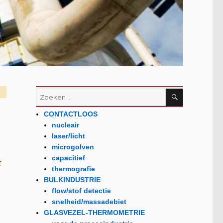
CONTACTLOOS
nucleair
laser/licht
microgolven
capacitief
k
thermografie
BULKINDUSTRIE
flow/stof detectie
snelheid/massadebiet
GLASVEZEL-THERMOMETRIE