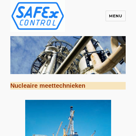
MENU
Safex Control B.V.
Nucleaire meettechnieken