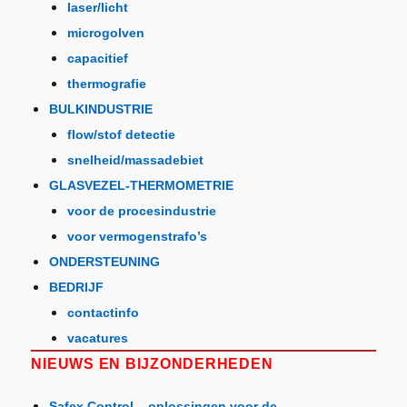
laser/licht
microgolven
capacitief
thermografie
BULKINDUSTRIE
flow/stof detectie
snelheid/massadebiet
GLASVEZEL-THERMOMETRIE
voor de procesindustrie
voor vermogenstrafo’s
ONDERSTEUNING
BEDRIJF
contactinfo
vacatures
NIEUWS EN BIJZONDERHEDEN
Safex Control – oplossingen voor de